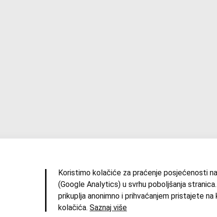
Koristimo kolačiće za praćenje posjećenosti na
(Google Analytics) u svrhu poboljšanja stranica.
prikuplja anonimno i prihvaćanjem pristajete na 
resum
|
Uvjeti korištenja
|
Izdvojene priče
|
O zbirci
kolačića.
Saznaj više