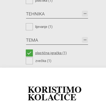
plastika (1)
TEHNIKA
lijevanje (1)
TEMA
plastična igračka (1)
zvečka (1)
KORISTIMO
KOLAČIĆE
Cjeline
|
Kontakt
|
Imp