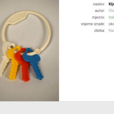
naslov:
Kl
autor:
Ch
mjesto:
Ital
vrijeme izrade:
oko
zbirka:
Ra