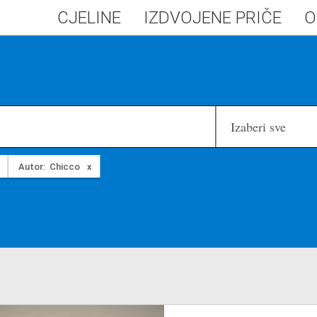
CJELINE
IZDVOJENE PRIČE
O
Izaberi sve
Autor:
Chicco