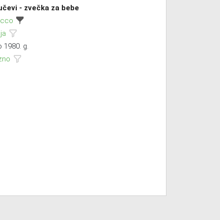
jučevi - zvečka za bebe
icco
ija
 1980. g.
zno