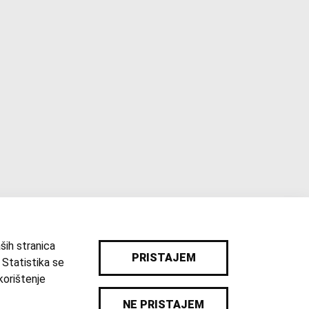
ših stranica
PRISTAJEM
 Statistika se
korištenje
|
Katalog
|
Karta
|
Pravila privatnosti
NE PRISTAJEM