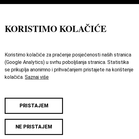
Impresum
Uvjeti korištenja
KORISTIMO KOLAČIĆE
Izdvojene priče
O zbirci
Koristimo kolačiće za praćenje posjećenosti naših stranica
(Google Analytics) u svrhu poboljšanja stranica. Statistika
Katalog
se prikuplja anonimno i prihvaćanjem pristajete na korištenje
kolačića.
Saznaj više
Karta
Pravila privatnosti
PRISTAJEM
© 2026 Sva prava pridržana. Hrvatski školski
NE PRISTAJEM
muzej.