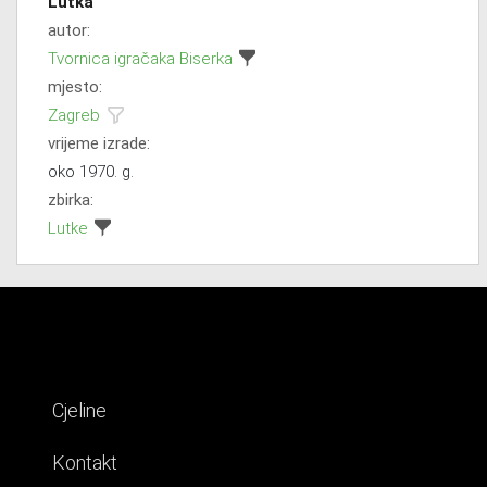
Lutka
autor:
Tvornica igračaka Biserka
mjesto:
Zagreb
vrijeme izrade:
oko 1970. g.
zbirka:
Lutke
Cjeline
Kontakt