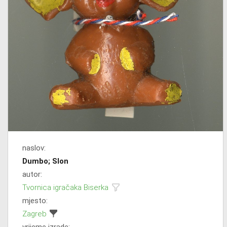
naslov:
Dumbo; Slon
autor:
Tvornica igračaka Biserka
mjesto:
Zagreb
vrijeme izrade: