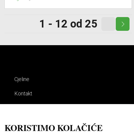
1 - 12 od 25
Cjeline
Kontakt
Impresum
Uvjeti korištenja
KORISTIMO KOLAČIĆE