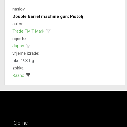
naslov:
Double barrel machine gun; Pištolj
autor:
Trade F.M.T Mark
mjesto:
Japan
vrijeme izrade:
oko 1980. g.
zbirka:
Razno
Cjeline