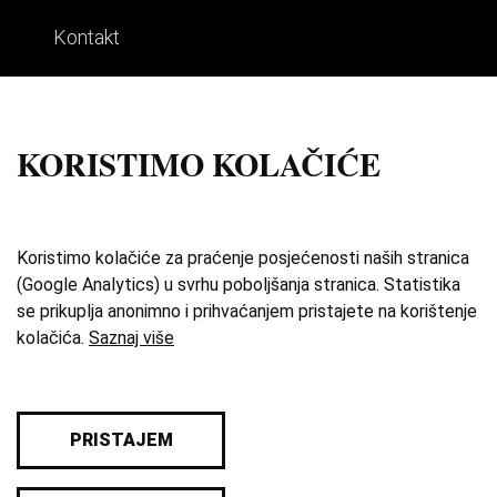
Kontakt
Impresum
Uvjeti korištenja
KORISTIMO KOLAČIĆE
Izdvojene priče
O zbirci
Koristimo kolačiće za praćenje posjećenosti naših stranica
(Google Analytics) u svrhu poboljšanja stranica. Statistika
Katalog
se prikuplja anonimno i prihvaćanjem pristajete na korištenje
kolačića.
Saznaj više
Karta
Pravila privatnosti
PRISTAJEM