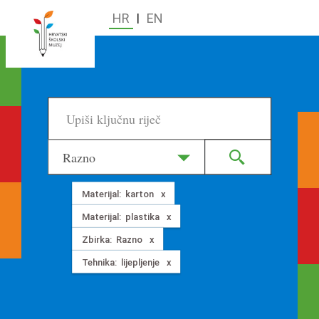
HR
|
EN
Razno
Materijal:
karton
Materijal:
plastika
Zbirka:
Razno
Tehnika:
lijepljenje