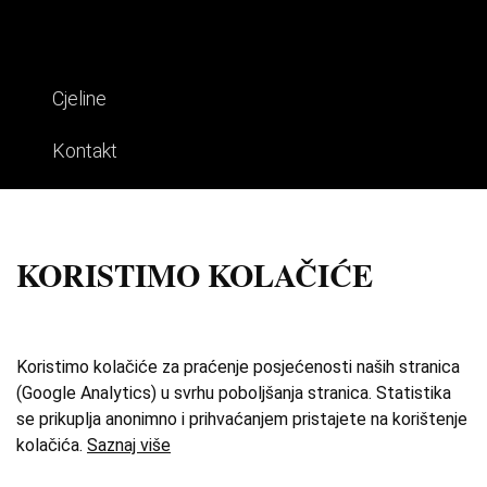
Cjeline
Kontakt
Impresum
Uvjeti korištenja
KORISTIMO KOLAČIĆE
Izdvojene priče
O zbirci
Koristimo kolačiće za praćenje posjećenosti naših stranica
(Google Analytics) u svrhu poboljšanja stranica. Statistika
Katalog
se prikuplja anonimno i prihvaćanjem pristajete na korištenje
kolačića.
Saznaj više
Karta