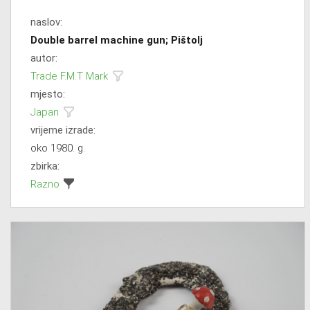
naslov:
Double barrel machine gun; Pištolj
autor:
Trade F.M.T Mark
mjesto:
Japan
vrijeme izrade:
oko 1980. g.
zbirka:
Razno