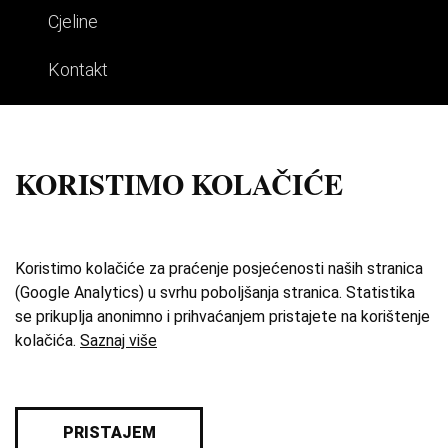
Cjeline
Kontakt
Impresum
Uvjeti korištenja
KORISTIMO KOLAČIĆE
Izdvojene priče
O zbirci
Koristimo kolačiće za praćenje posjećenosti naših stranica
(Google Analytics) u svrhu poboljšanja stranica. Statistika
Katalog
se prikuplja anonimno i prihvaćanjem pristajete na korištenje
kolačića.
Saznaj više
Karta
Pravila privatnosti
PRISTAJEM