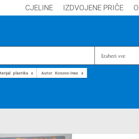
CJELINE
IZDVOJENE PRIČE
O
Izaberi sve
erijal:
plastika
Autor:
Kosovo-Inex