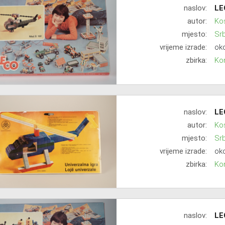
naslov:
LE
autor:
Ko
mjesto:
Srb
vrijeme izrade:
oko
zbirka:
Kon
naslov:
LE
autor:
Ko
mjesto:
Srb
vrijeme izrade:
oko
zbirka:
Kon
naslov:
LE