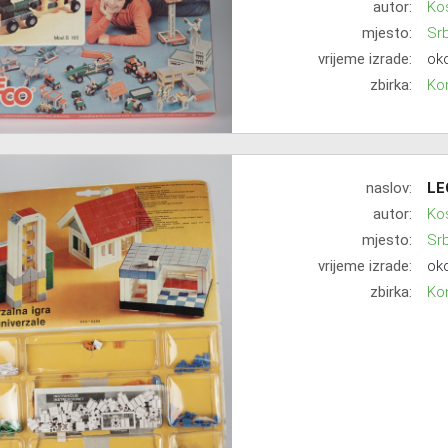
autor:
Ko
mjesto:
Srb
vrijeme izrade:
oko
zbirka:
Kon
naslov:
LE
autor:
Ko
mjesto:
Srb
vrijeme izrade:
oko
zbirka:
Kon