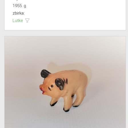
1955. g.
zbirka:
Lutke