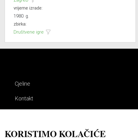
Zagreb
vrijeme izrade:
1980. g.
zbirka:
Društvene igre
Cjeline
Kontakt
Impresum
Uvjeti korištenja
KORISTIMO KOLAČIĆE