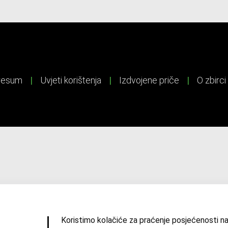
resum
|
Uvjeti korištenja
|
Izdvojene priče
|
O zbirci
Koristimo kolačiće za praćenje posjećenosti na