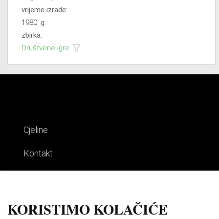
vrijeme izrade:
1980. g.
zbirka:
Društvene igre
Cjeline
Kontakt
Impresum
Uvjeti korištenja
KORISTIMO KOLAČIĆE