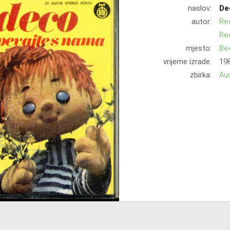
naslov:
De
autor:
Re
Re
mjesto:
Be
vrijeme izrade:
198
zbirka:
Aud