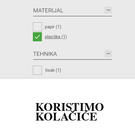
MATERIJAL
papir (1)
plastika (1)
TEHNIKA
tisak (1)
KORISTIMO
KOLAČIĆE
Cjeline
|
Kontakt
|
Imp