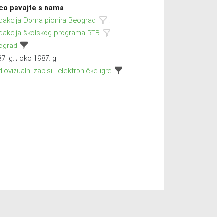
co pevajte s nama
dakcija Doma pionira Beograd
;
dakcija školskog programa RTB
ograd
7. g. ; oko 1987. g.
iovizualni zapisi i elektroničke igre