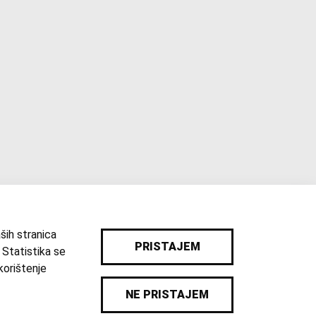
ših stranica
PRISTAJEM
 Statistika se
korištenje
|
Katalog
|
Karta
|
Pravila privatnosti
NE PRISTAJEM
© 2026 Sva prava pridržana. Hrvatski školski muzej.