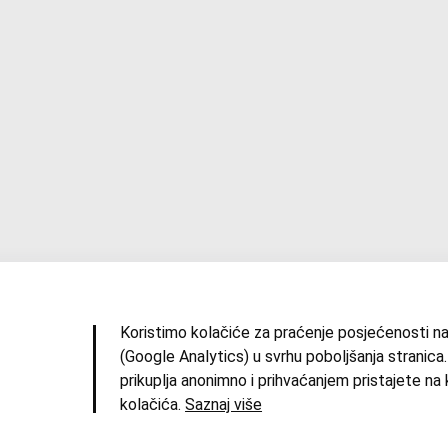
Koristimo kolačiće za praćenje posjećenosti na
(Google Analytics) u svrhu poboljšanja stranica.
prikuplja anonimno i prihvaćanjem pristajete na 
resum
|
Uvjeti korištenja
|
Izdvojene priče
|
O zbirci
kolačića.
Saznaj više