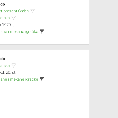
do
ter-präsent Gmbh
vatska
 1970. g.
šane i mekane igračke
do
vatska
pol. 20. st.
šane i mekane igračke