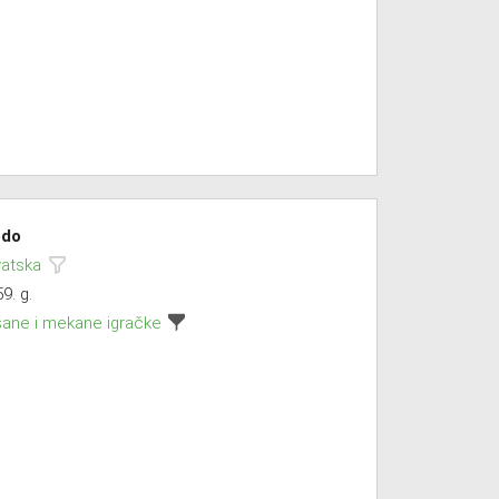
do
vatska
9. g.
šane i mekane igračke