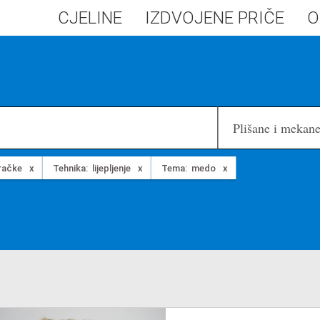
CJELINE
IZDVOJENE PRIČE
O
Plišane i mekane
gračke
Tehnika:
lijepljenje
Tema:
medo