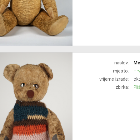
naslov:
Me
mjesto:
Hr
vrijeme izrade:
oko
zbirka:
Pli