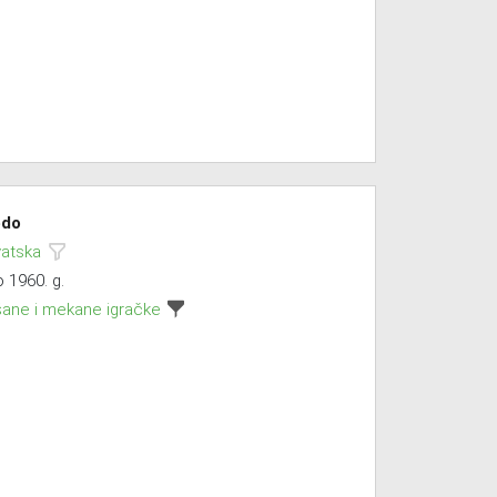
do
vatska
 1960. g.
šane i mekane igračke