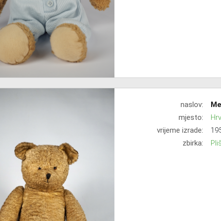
naslov:
Me
mjesto:
Hr
vrijeme izrade:
195
zbirka:
Pli