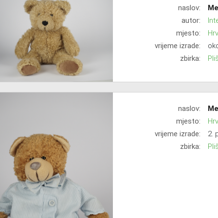
naslov:
Me
autor:
In
mjesto:
Hr
vrijeme izrade:
oko
zbirka:
Pli
naslov:
Me
mjesto:
Hr
vrijeme izrade:
2. 
zbirka:
Pli