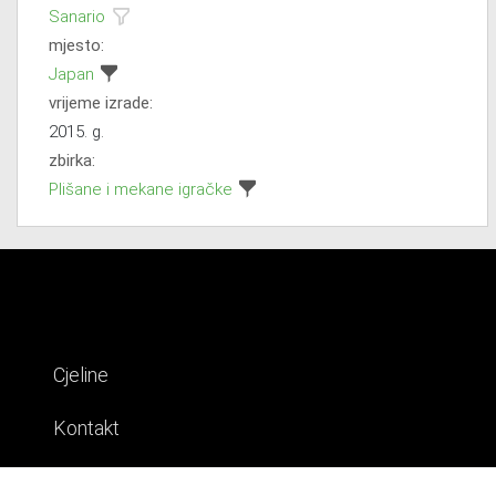
Sanario
mjesto:
Japan
vrijeme izrade:
2015. g.
zbirka:
Plišane i mekane igračke
Cjeline
Kontakt
Impresum