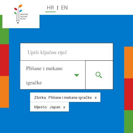
HR
|
EN
Plišane i mekane
igračke
Zbirka:
Plišane i mekane igračke
Mjesto:
Japan