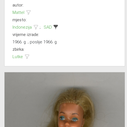
autor:
Mattel
mjesto:
Indonezija
;
SAD
vrijeme izrade:
1966. g. ; poslije 1966. g.
zbirka:
Lutke