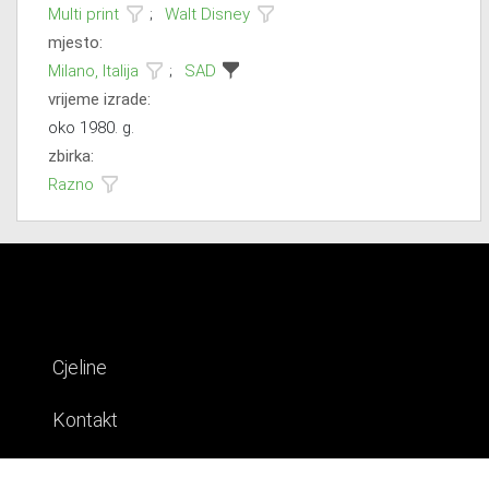
Multi print
;
Walt Disney
mjesto:
Milano, Italija
;
SAD
vrijeme izrade:
oko 1980. g.
zbirka:
Razno
Cjeline
Kontakt
Impresum