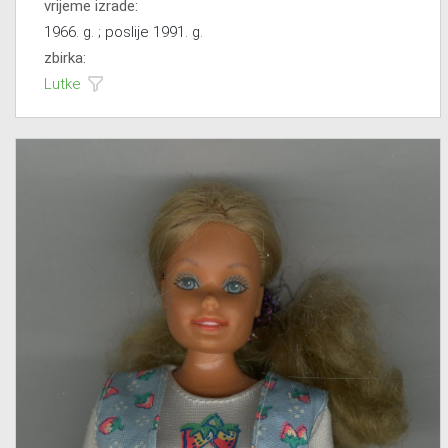
vrijeme izrade:
1966. g. ; poslije 1991. g.
zbirka:
Lutke