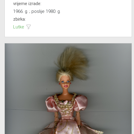
vrijeme izrade:
1966. g. ; poslije 1980. g.
zbirka:
Lutke