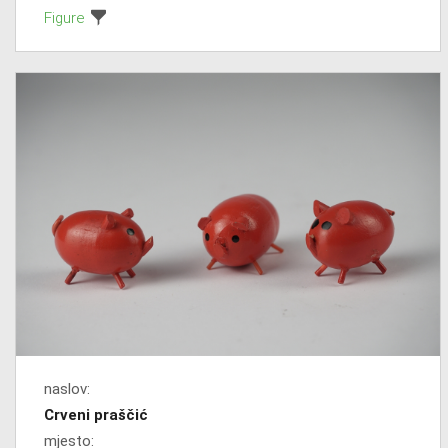
Figure
naslov:
Crveni praščić
mjesto: