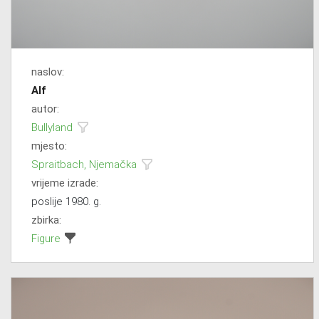
naslov:
Alf
autor:
Bullyland
mjesto:
Spraitbach, Njemačka
vrijeme izrade:
poslije 1980. g.
zbirka:
Figure