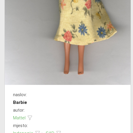
naslov:
Barbie
autor:
Mattel
mjesto: