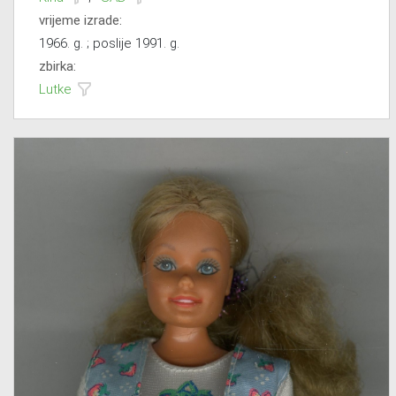
vrijeme izrade:
1966. g. ; poslije 1991. g.
zbirka:
Lutke