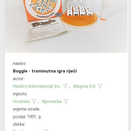
naslov:
Boggle - trominutna igra riječi
autor:
Hasbro International, Inc.
;
Magma d.d.
mjesto:
Hrvatska
;
Njemačka
vrijeme izrade:
poslije 1991. g.
zbirka: