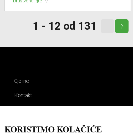
Društvene igre
1 - 12 od 131
Cjeline
Kontakt
Impresum
Uvjeti korištenja
KORISTIMO KOLAČIĆE