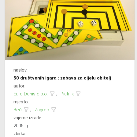
naslov:
50 društvenih igara : zabava za cijelu obitelj
autor:
Euro Denis d.o.o.
;
Piatnik
mjesto:
Beč
;
Zagreb
vrijeme izrade:
2005. g.
zbirka: