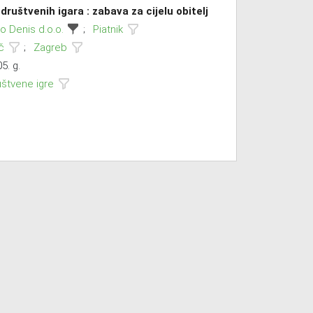
 društvenih igara : zabava za cijelu obitelj
o Denis d.o.o.
;
Piatnik
č
;
Zagreb
5. g.
uštvene igre