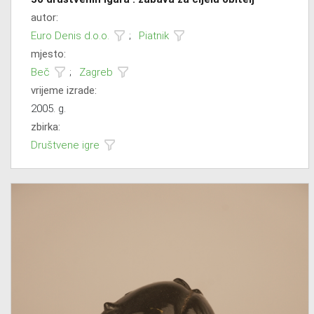
autor:
Euro Denis d.o.o.
;
Piatnik
mjesto:
Beč
;
Zagreb
vrijeme izrade:
2005. g.
zbirka:
Društvene igre