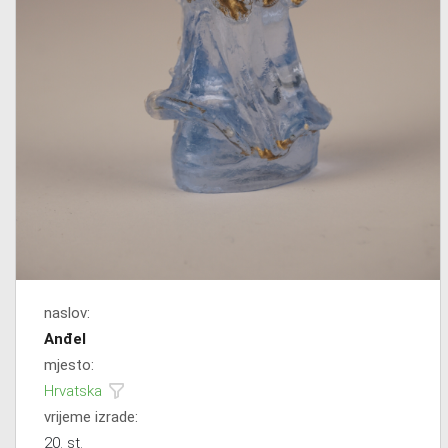
naslov:
Anđel
mjesto:
Hrvatska
vrijeme izrade:
20. st.