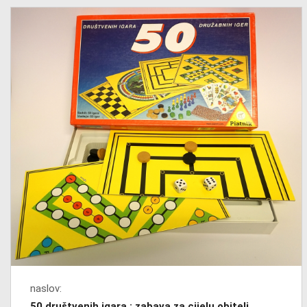
naslov:
50 društvenih igara : zabava za cijelu obitelj