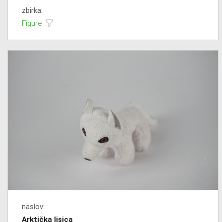
zbirka:
Figure
naslov:
Arktička lisica