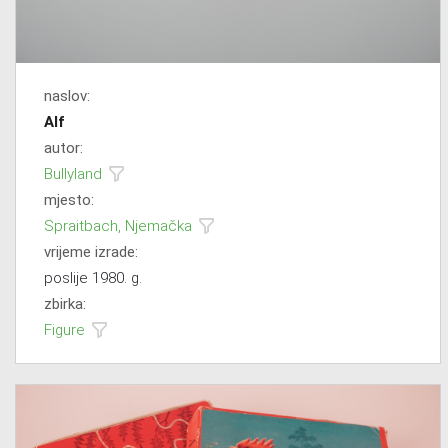
naslov:
Alf
autor:
Bullyland
mjesto:
Spraitbach, Njemačka
vrijeme izrade:
poslije 1980. g.
zbirka:
Figure