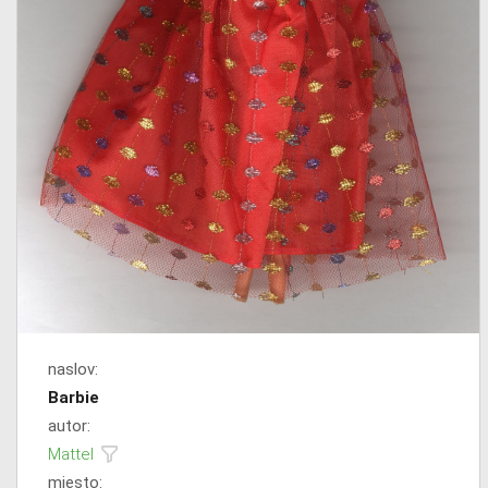
naslov:
Barbie
autor:
Mattel
mjesto: