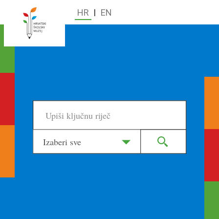
HR
|
EN
Izaberi sve