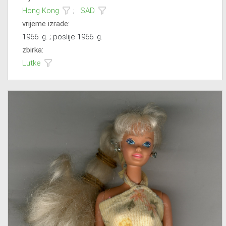
Hong Kong
;
SAD
vrijeme izrade:
1966. g. ; poslije 1966. g.
zbirka:
Lutke