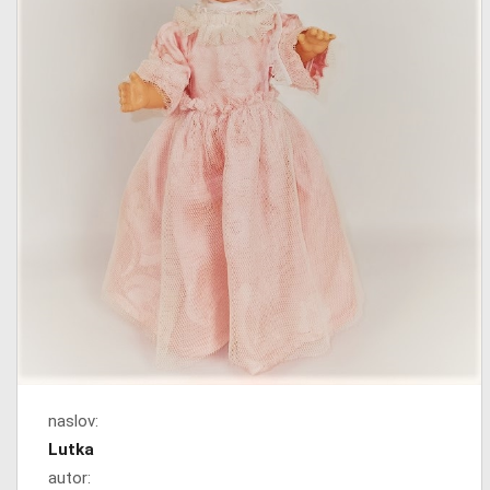
naslov:
Lutka
autor: