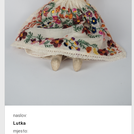
naslov:
Lutka
mjesto: