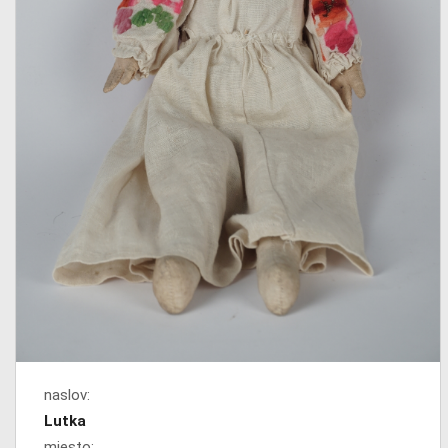
naslov:
Lutka
mjesto: