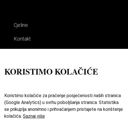
Cjeline
Kontakt
Impresum
Uvjeti korištenja
KORISTIMO KOLAČIĆE
Izdvojene priče
O zbirci
Koristimo kolačiće za praćenje posjećenosti naših stranica
(Google Analytics) u svrhu poboljšanja stranica. Statistika
Katalog
se prikuplja anonimno i prihvaćanjem pristajete na korištenje
kolačića.
Saznaj više
Karta