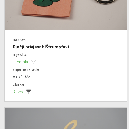
naslov:
Dječji privjesak Štrumpfovi
mjesto:
Hrvatska
vrijeme izrade:
oko 1975. g.
zbirka:
Razno