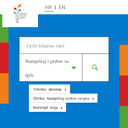
HR
|
EN
Namještaj i pribor za
igru
Tehnika:
lijevanje
Zbirka:
Namještaj i pribor za igru
Materijal:
boja