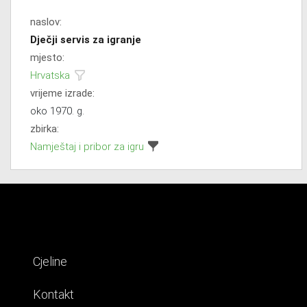
naslov:
Dječji servis za igranje
mjesto:
Hrvatska
vrijeme izrade:
oko 1970. g.
zbirka:
Namještaj i pribor za igru
Cjeline
Kontakt