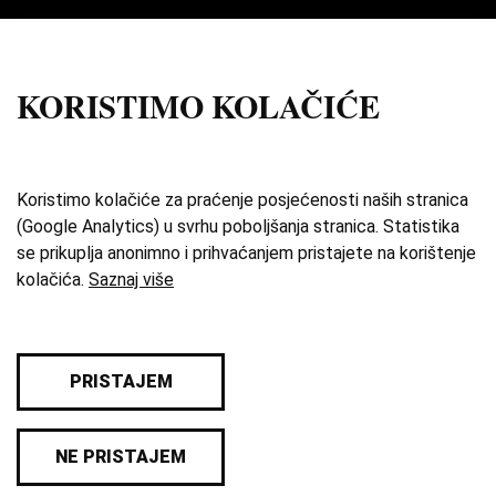
Impresum
Uvjeti korištenja
KORISTIMO KOLAČIĆE
Izdvojene priče
O zbirci
Koristimo kolačiće za praćenje posjećenosti naših stranica
(Google Analytics) u svrhu poboljšanja stranica. Statistika
Katalog
se prikuplja anonimno i prihvaćanjem pristajete na korištenje
kolačića.
Saznaj više
Karta
Pravila privatnosti
PRISTAJEM
© 2026 Sva prava pridržana. Hrvatski školski
NE PRISTAJEM
muzej.