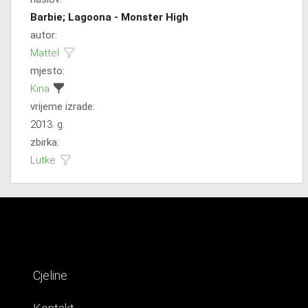
Barbie; Lagoona - Monster High
autor:
Mattel
mjesto:
Kina
vrijeme izrade:
2013. g.
zbirka:
Lutke
Cjeline