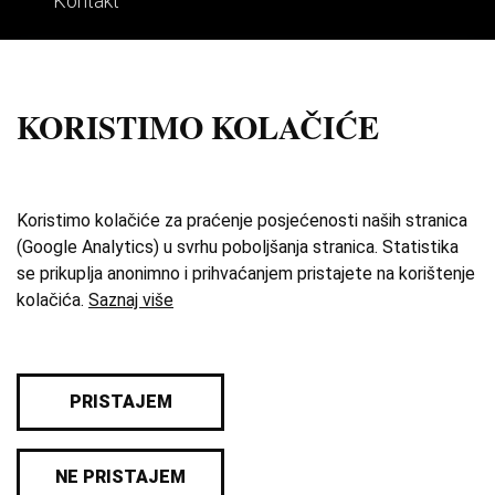
Kontakt
Impresum
Uvjeti korištenja
KORISTIMO KOLAČIĆE
Izdvojene priče
O zbirci
Koristimo kolačiće za praćenje posjećenosti naših stranica
(Google Analytics) u svrhu poboljšanja stranica. Statistika
Katalog
se prikuplja anonimno i prihvaćanjem pristajete na korištenje
kolačića.
Saznaj više
Karta
Pravila privatnosti
PRISTAJEM
© 2026 Sva prava pridržana. Hrvatski školski
NE PRISTAJEM