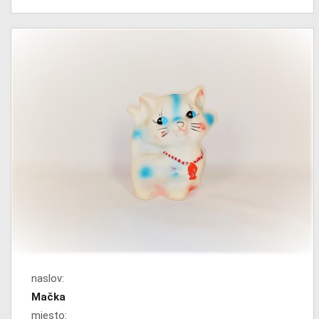
naslov:
Mačka
mjesto: