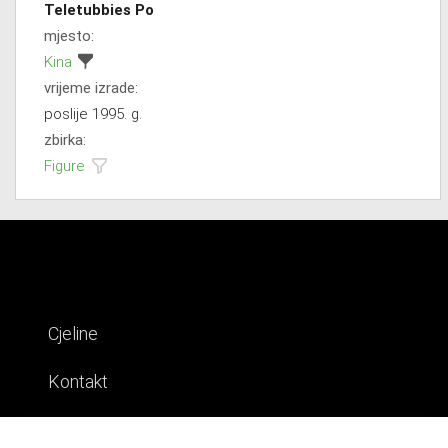
Teletubbies Po
mjesto:
Kina
vrijeme izrade:
poslije 1995. g.
zbirka:
Figure
Cjeline
Kontakt
Impresum