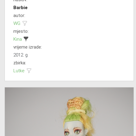
Barbie
autor:
WG
mjesto:
Kina
vrijeme izrade:
2012. g.
zbirka:
Lutke