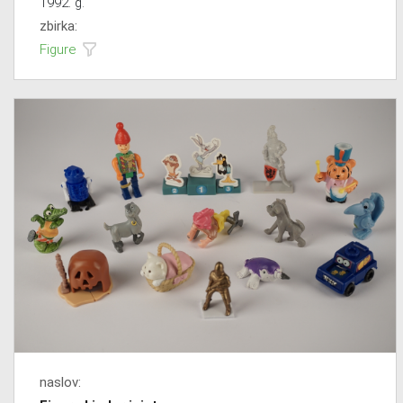
1992. g.
zbirka:
Figure
naslov: