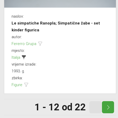
naslov:
Le simpatiche Ranopla; Simpatične žabe - set
kinder figurica
autor:
Fererro Grupa
mjesto:
Italija
vrijeme izrade:
1993. g.
zbirka:
Figure
1 - 12 od 22