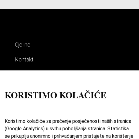
Cjeline
Kontakt
Impresum
Uvjeti korištenja
KORISTIMO KOLAČIĆE
Izdvojene priče
O zbirci
Koristimo kolačiće za praćenje posjećenosti naših stranica
(Google Analytics) u svrhu poboljšanja stranica. Statistika
Katalog
se prikuplja anonimno i prihvaćanjem pristajete na korištenje