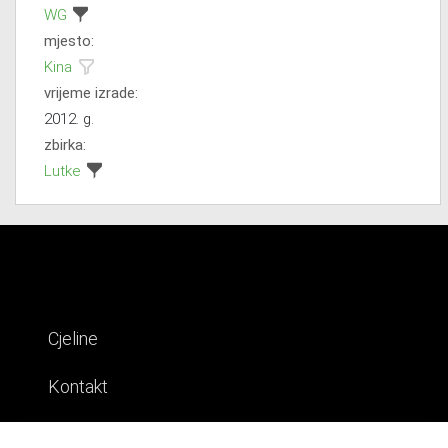
WG
mjesto:
Kina
vrijeme izrade:
2012. g.
zbirka:
Lutke
Cjeline
Kontakt
Impresum