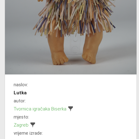
naslov:
Lutka
autor:
Tvornica igračaka Biserka
mjesto:
Zagreb
vrijeme izrade: