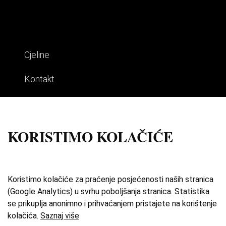
Cjeline
Kontakt
Impresum
Uvjeti korištenja
KORISTIMO KOLAČIĆE
Izdvojene priče
O zbirci
Koristimo kolačiće za praćenje posjećenosti naših stranica
(Google Analytics) u svrhu poboljšanja stranica. Statistika
Katalog
se prikuplja anonimno i prihvaćanjem pristajete na korištenje
kolačića.
Saznaj više
Karta