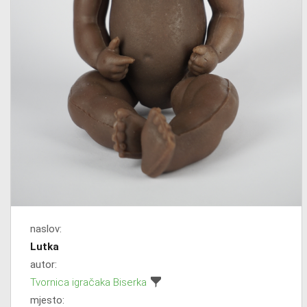
naslov:
Lutka
autor:
Tvornica igračaka Biserka
mjesto: