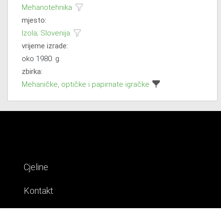
Mehanotehnika
mjesto:
Izola; Slovenija
vrijeme izrade:
oko 1980. g.
zbirka:
Mehaničke, optičke i papirnate igračke
Cjeline
Kontakt
Impresum