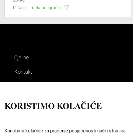
Plišane i mekane igračke
Cjeline
Kontakt
Impresum
Uvjeti korištenja
KORISTIMO KOLAČIĆE
Izdvojene priče
O zbirci
Koristimo kolačiće za praćenje posjećenosti naših stranica