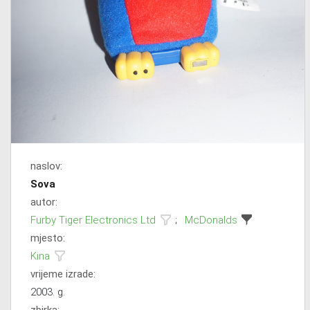
naslov:
Sova
autor:
Furby Tiger Electronics Ltd
;
McDonalds
mjesto:
Kina
vrijeme izrade:
2003. g.
zbirka: