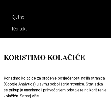
Cjeline
Kontakt
Impresum
Uvjeti korištenja
KORISTIMO KOLAČIĆE
Izdvojene priče
O zbirci
Koristimo kolačiće za praćenje posjećenosti naših stranica
(Google Analytics) u svrhu poboljšanja stranica. Statistika
Katalog
se prikuplja anonimno i prihvaćanjem pristajete na korištenje
kolačića.
Saznaj više
Karta