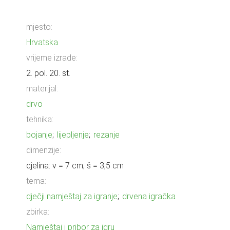
mjesto:
Hrvatska
vrijeme izrade:
2. pol. 20. st.
materijal:
drvo
tehnika:
bojanje
;
lijepljenje
;
rezanje
dimenzije:
cjelina: v = 7 cm; š = 3,5 cm
tema:
dječji namještaj za igranje
;
drvena igračka
zbirka:
Namještaj i pribor za igru