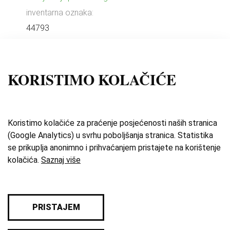
inventarna oznaka:
44793
KORISTIMO KOLAČIĆE
Cjeline
Kontakt
Koristimo kolačiće za praćenje posjećenosti naših stranica
(Google Analytics) u svrhu poboljšanja stranica. Statistika
Impresum
se prikuplja anonimno i prihvaćanjem pristajete na korištenje
kolačića.
Saznaj više
Uvjeti korištenja
Izdvojene priče
PRISTAJEM
O zbirci