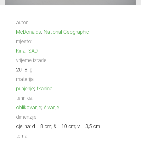
autor:
McDonalds
;
National Geographic
mjesto:
Kina
;
SAD
vrijeme izrade:
2018. g.
materijal:
punjenje
;
tkanina
tehnika:
oblikovanje
;
šivanje
dimenzije:
cjelina: d = 8 cm; š = 10 cm; v = 3,5 cm
tema: