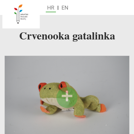
HR
|
EN
Crvenooka gatalinka